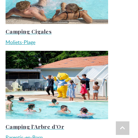
Camping Cigales
Moliets-Plage
Camping l’Arbre d’Or
Parentis-en-Born