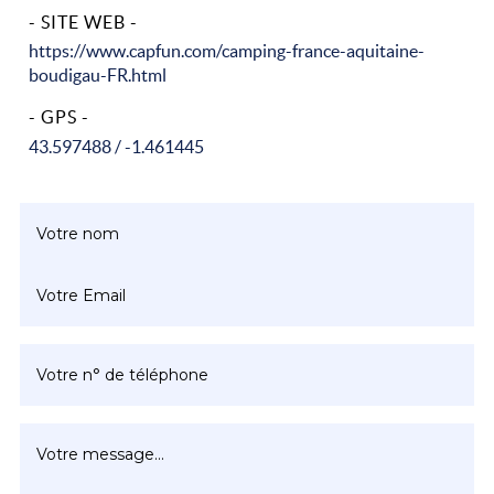
- SITE WEB -
https://www.capfun.com/camping-france-aquitaine-
boudigau-FR.html
- GPS -
43.597488 / -1.461445