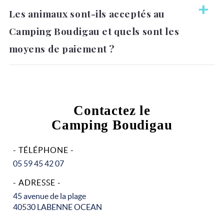
Oui, cadre nature au bord de l'eau, animations en haute
Les animaux sont-ils acceptés au
saison, hébergements 3 à 8 personnes.
Camping Boudigau et quels sont les
moyens de paiement ?
Animaux acceptés. Wi-Fi gratuit, annulation gratuite.
Paiements : CB, espèces, virement, chèques-vacances
ANCV.
Contactez le
Camping Boudigau
- TÉLÉPHONE -
05 59 45 42 07
- ADRESSE -
45 avenue de la plage
40530 LABENNE OCEAN