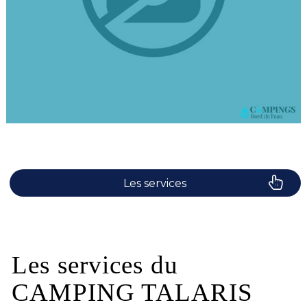
Les services
Le camping
Plaisirs de l'eau
Les services du
CAMPING TALARIS
Les activités