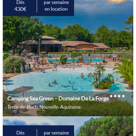
Dès
par semaine
430€
en location
****
Camping Sea Green – Domaine De La Forge
Teste-de-Buch, Nouvelle-Aquitaine
Dès
par semaine