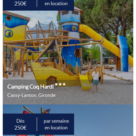
250€
en location
***
Camping Coq Hardi
Cassy-Lanton, Gironde
Dès
par semaine
250€
en location