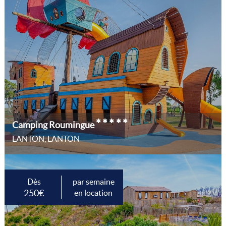
*****
Camping Roumingue
LANTON, LANTON
Dès
par semaine
250€
en location