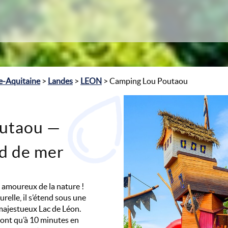
e-Aquitaine
>
Landes
>
LEON
> Camping Lou Poutaou
utaou —
d de mer
 amoureux de la nature !
relle, il s’étend sous une
 majestueux Lac de Léon.
sont qu’à 10 minutes en