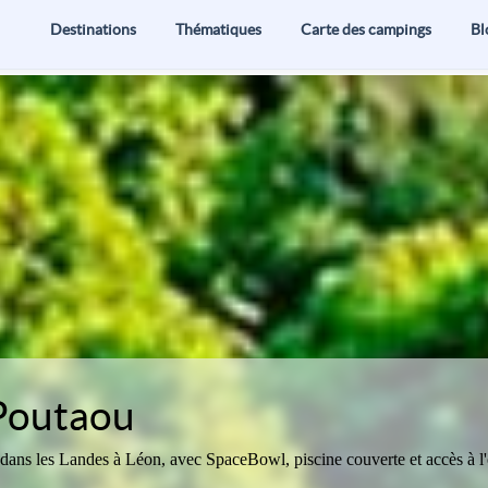
Destinations
Thématiques
Carte des campings
Bl
Poutaou
ans les Landes à Léon, avec SpaceBowl, piscine couverte et accès à l'