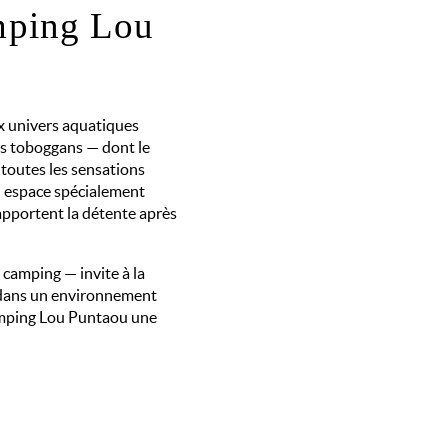
mping Lou
 univers aquatiques
les toboggans — dont le
t toutes les sensations
un espace spécialement
 apportent la détente après
 camping — invite à la
e dans un environnement
Camping Lou Puntaou une