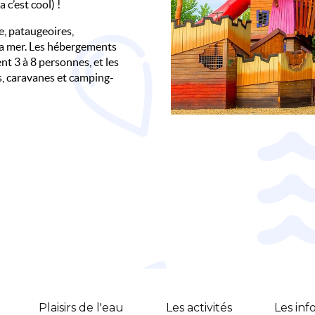
 c’est cool) !
e, pataugeoires,
 la mer. Les hébergements
nt 3 à 8 personnes, et les
, caravanes et camping-
Plaisirs de l'eau
Les activités
Les inf