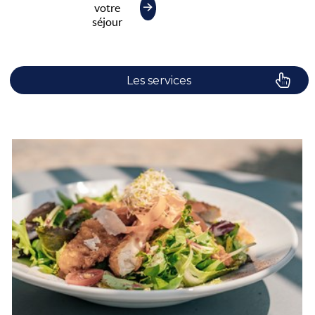
votre
séjour
Les services
Le camping
Plaisirs de l'eau
Les activités
Les infos pratiques