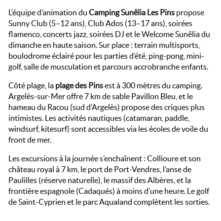
L’équipe d’animation du
Camping Sunêlia Les Pins
propose
Sunny Club (5–12 ans), Club Ados (13–17 ans), soirées
flamenco, concerts jazz, soirées DJ et le Welcome Sunêlia du
dimanche en haute saison. Sur place : terrain multisports,
boulodrome éclairé pour les parties d’été, ping-pong, mini-
golf, salle de musculation et parcours accrobranche enfants.
Côté plage, la
plage des Pins
est à 300 mètres du camping.
Argelès-sur-Mer offre 7 km de sable Pavillon Bleu, et le
hameau du Racou (sud d’Argelès) propose des criques plus
intimistes. Les activités nautiques (catamaran, paddle,
windsurf, kitesurf) sont accessibles via les écoles de voile du
front de mer.
Les excursions à la journée s’enchaînent : Collioure et son
château royal à 7 km, le port de Port-Vendres, l’anse de
Paulilles (réserve naturelle), le massif des Albères, et la
frontière espagnole (Cadaqués) à moins d’une heure. Le golf
de Saint-Cyprien et le parc Aqualand complètent les sorties.