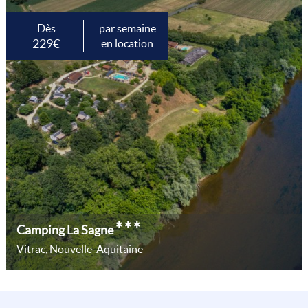
Dès
par semaine
229€
en location
***
Camping La Sagne
Vitrac, Nouvelle-Aquitaine