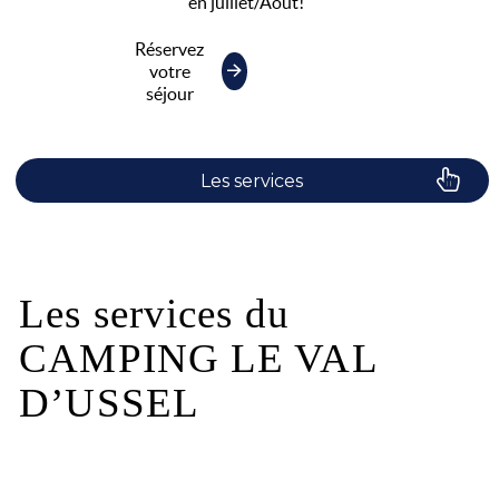
en juillet/Août!
Réservez
votre
séjour
Les services
Le camping
Plaisirs de l'eau
Les services du
CAMPING LE VAL
Les activités
D’USSEL
Les infos pratiques