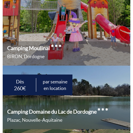
***
Camping Moulinal
BIRON, Dordogne
Dès
par semaine
260€
en location
***
Camping Domaine du Lac de Dordogne
Plazac, Nouvelle-Aquitaine