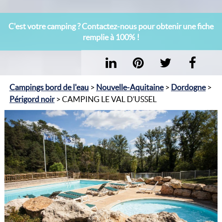
C'est votre camping ? Contactez-nous pour obtenir une fiche
remplie à 100% !
Campings bord de l'eau
>
Nouvelle-Aquitaine
>
Dordogne
>
Périgord noir
> CAMPING LE VAL D’USSEL