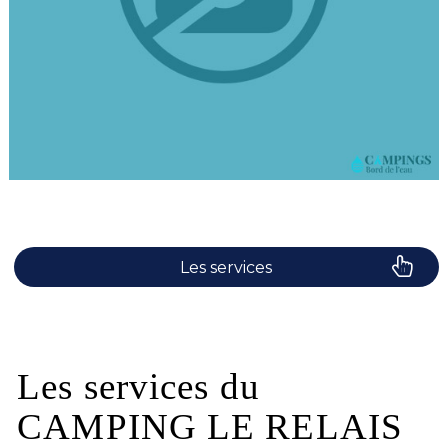
Les services
Le camping
Plaisirs de l'eau
Les services du
CAMPING LE RELAIS
Les activités