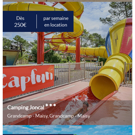
Dès
par semaine
250€
en location
***
Camping Joncal
Grandcamp - Maisy, Grandcamp - Maisy