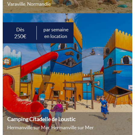
Varaville, Normandie
Dès
par semaine
250€
en location
Camping Citadelle de Loustic
Hermanville sur Mer, Hermanville sur Mer