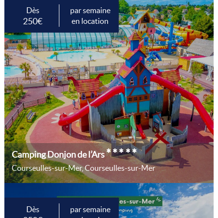
Dès
par semaine
250€
en location
*****
Camping Donjon de l’Ars
Courseulles-sur-Mer, Courseulles-sur-Mer
Dès
par semaine