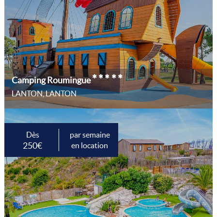
*****
Camping Roumingue
LANTON, LANTON
Dès
par semaine
250€
en location