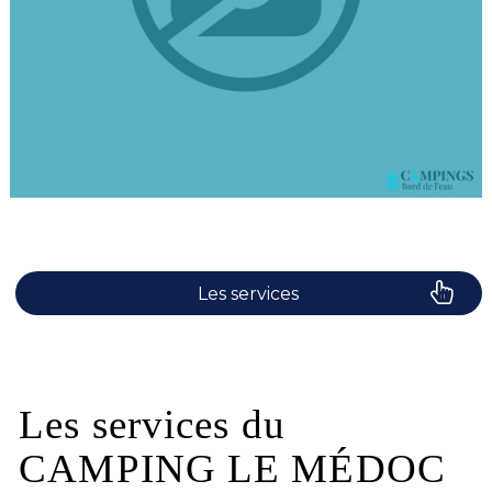
Les services
Le camping
Plaisirs de l'eau
Les services du
CAMPING LE MÉDOC
Les activités