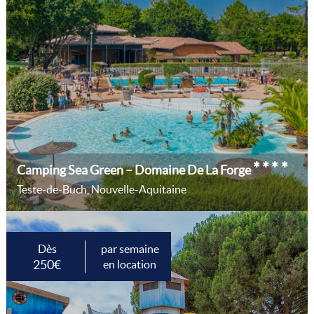
****
Camping Sea Green – Domaine De La Forge
Teste-de-Buch, Nouvelle-Aquitaine
Dès
par semaine
250€
en location