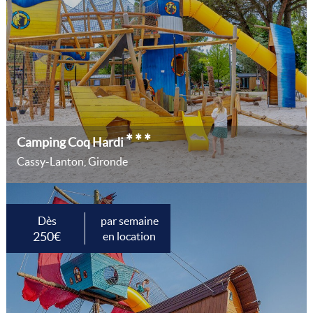
***
Camping Coq Hardi
Cassy-Lanton, Gironde
Dès
par semaine
250€
en location