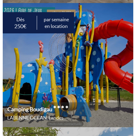
Dès
par semaine
250€
en location
****
Camping Boudigau
LABENNE OCEAN, Landes