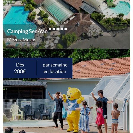
*****
Camping Sen-Yan
Mézos, Mézos
Dès
par semaine
200€
en location