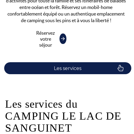
d’activités pour toute la famille et ses itinéraires de balades
entre océan et forêt. Réservez un mobil-home
confortablement équipé ou un authentique emplacement
de camping sous les pins et à vous la liberté !
Réservez
votre
séjour
Les services
Le camping
Plaisirs de l'eau
Les services du
CAMPING LE LAC DE
Les activités
SANGUINET
Les infos pratiques