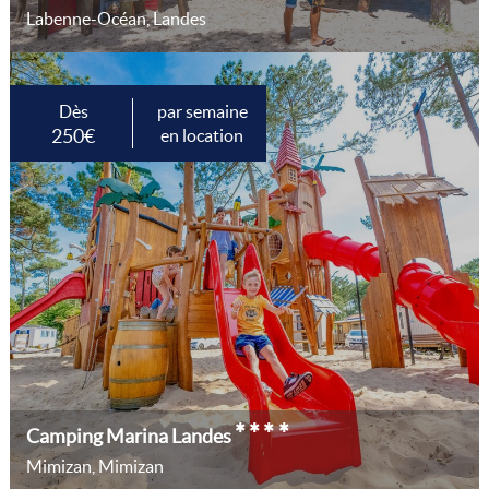
Labenne-Océan, Landes
Dès
par semaine
250€
en location
****
Camping Marina Landes
Mimizan, Mimizan