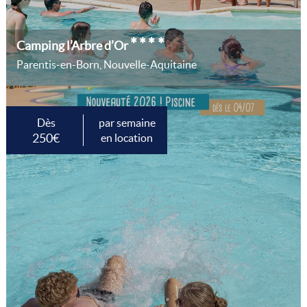
****
Camping l’Arbre d’Or
Parentis-en-Born, Nouvelle-Aquitaine
Dès
par semaine
250€
en location