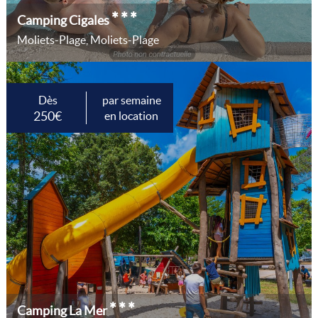
***
Camping Cigales
Moliets-Plage, Moliets-Plage
Dès
par semaine
250€
en location
***
Camping La Mer