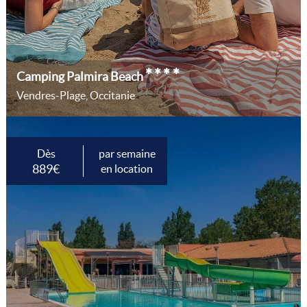
****
Camping Palmira Beach
Vendres-Plage, Occitanie
Dès
par semaine
889€
en location