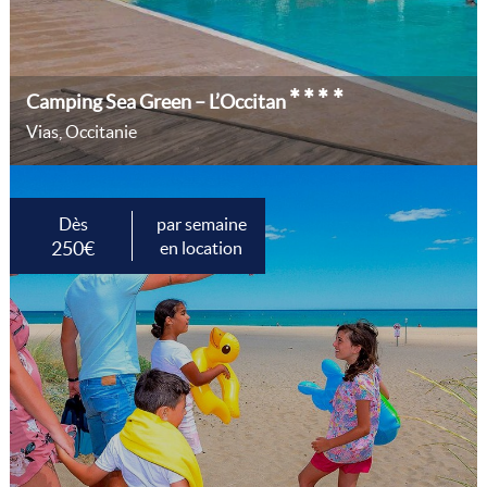
****
Camping Sea Green – L’Occitan
Vias, Occitanie
Dès
par semaine
250€
en location