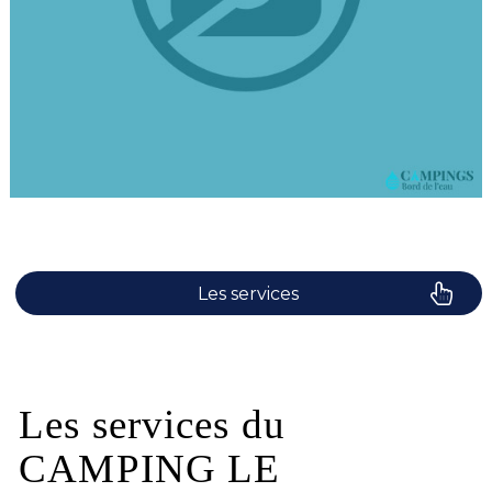
Les services
Le camping
Plaisirs de l'eau
Les services du
CAMPING LE
Les activités