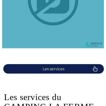
Les services
Le camping
Plaisirs de l'eau
Les services du
Les activités