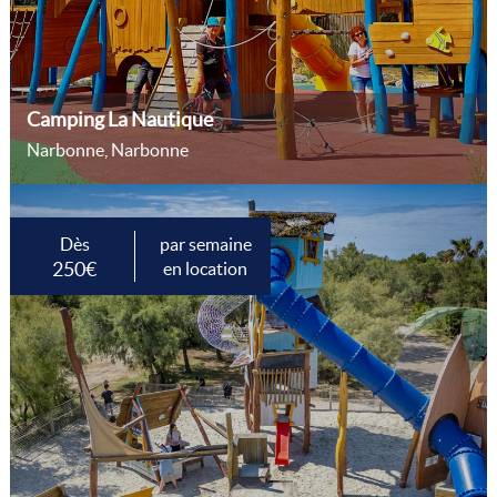
Camping La Nautique
Narbonne, Narbonne
Dès
par semaine
250€
en location